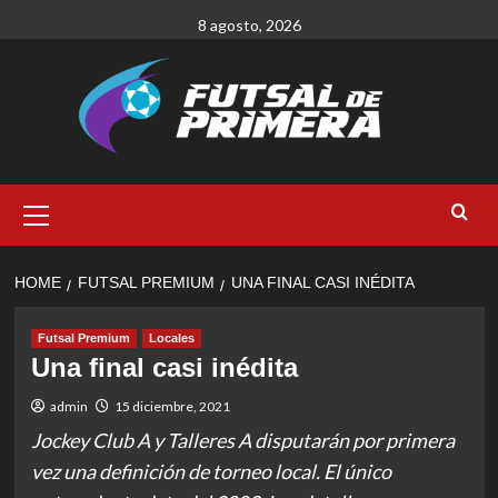
Skip
8 agosto, 2026
to
content
Primary
Menu
HOME
FUTSAL PREMIUM
UNA FINAL CASI INÉDITA
Futsal Premium
Locales
Una final casi inédita
admin
15 diciembre, 2021
Jockey Club A y Talleres A disputarán por primera
vez una definición de torneo local. El único