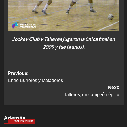
Jockey Club y Talleres jugaron la única final en
2009 y fue la anual.
Post
Previous:
Entre Burreros y Matadores
navigation
Next:
Talleres, un campeón épico
Además
Futsal Premium