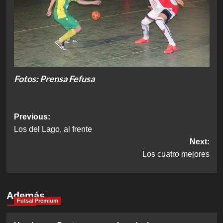
Fotos: Prensa Fefusa
Post
Previous:
Los del Lago, al frente
navigation
Next:
Los cuatro mejores
Además
Futsal Premium