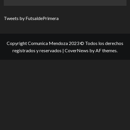
more
about
Mendoza
Tweets by FutsaldePrimera
domina
a
nivel
de
clubes
Copyright Comunica Mendoza 2023 © Todos los derechos
registrados y reservados
|
CoverNews
by AF themes.