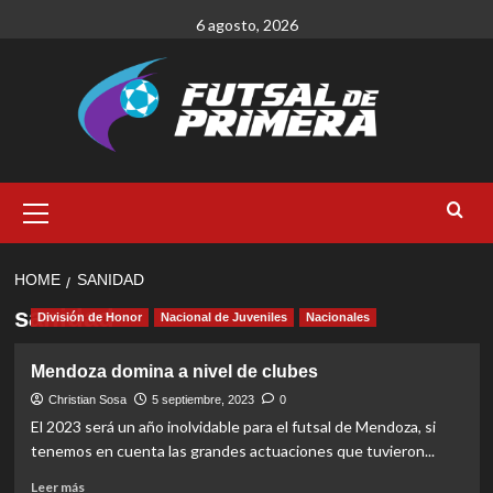
Skip
6 agosto, 2026
to
content
Primary
Menu
HOME
SANIDAD
sanidad
División de Honor
Nacional de Juveniles
Nacionales
Mendoza domina a nivel de clubes
Christian Sosa
5 septiembre, 2023
0
El 2023 será un año inolvidable para el futsal de Mendoza, si
tenemos en cuenta las grandes actuaciones que tuvieron...
Read
Leer más