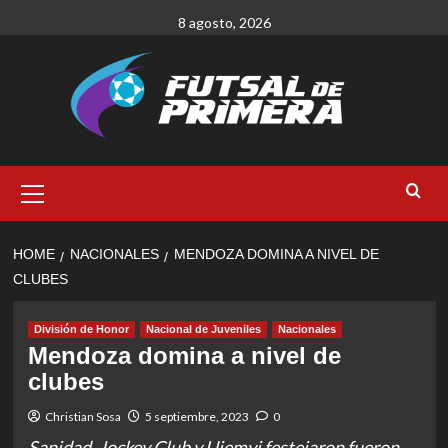
Skip
8 agosto, 2026
to
content
Primary
Menu
HOME
NACIONALES
MENDOZA DOMINA A NIVEL DE
CLUBES
División de Honor
Nacional de Juveniles
Nacionales
Mendoza domina a nivel de
clubes
Christian Sosa
5 septiembre, 2023
0
Sanidad, Jockey Club y Ujemvi festejaron fueron