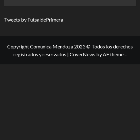
more
about
Proyecto
Tweets by FutsaldePrimera
2025:
¿se
viene
un
torneo
Copyright Comunica Mendoza 2023 © Todos los derechos
Elite?
registrados y reservados
|
CoverNews
by AF themes.