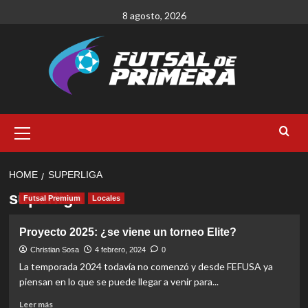
Skip
8 agosto, 2026
to
content
Primary
Menu
HOME
SUPERLIGA
superliga
Futsal Premium
Locales
Proyecto 2025: ¿se viene un torneo Elite?
Christian Sosa
4 febrero, 2024
0
La temporada 2024 todavía no comenzó y desde FEFUSA ya
piensan en lo que se puede llegar a venir para...
Read
Leer más