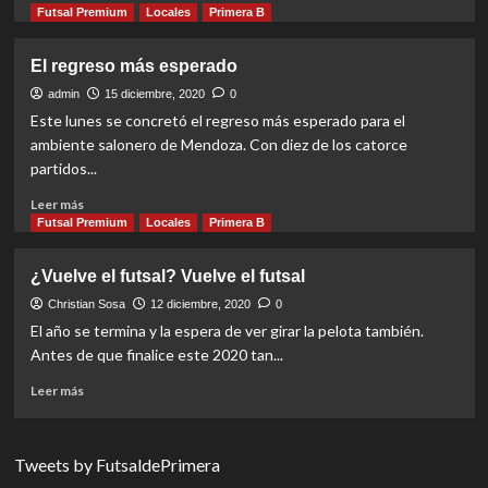
more
Futsal Premium
Locales
Primera B
about
Clásico
El regreso más esperado
que
fue
admin
15 diciembre, 2020
0
para
Este lunes se concretó el regreso más esperado para el
Jockey
ambiente salonero de Mendoza. Con diez de los catorce
A
partidos...
Read
Leer más
more
Futsal Premium
Locales
Primera B
about
El
¿Vuelve el futsal? Vuelve el futsal
regreso
más
Christian Sosa
12 diciembre, 2020
0
esperado
El año se termina y la espera de ver girar la pelota también.
Antes de que finalice este 2020 tan...
Read
Leer más
more
about
¿Vuelve
Tweets by FutsaldePrimera
el