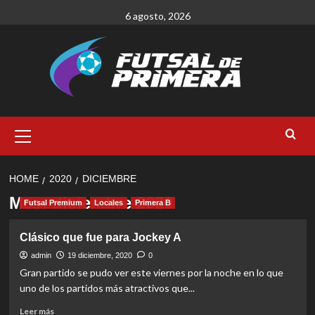
Skip
6 agosto, 2026
to
content
Primary
Menu
HOME
2020
DICIEMBRE
Mes:
diciembre 2020
Futsal Premium
Locales
Primera B
Clásico que fue para Jockey A
admin
19 diciembre, 2020
0
Gran partido se pudo ver este viernes por la noche en lo que
uno de los partidos más atractivos que...
Read
Leer más