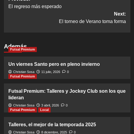
El regreso más esperado
navigation
Next:
El torneo de Verano toma forma
Además
Futsal Premium
Un viernes Santo pero en pleno invierno
Christian Sosa
11 julio, 2026
0
Futsal Premium
Futsal Premium: Talleres y Jockey Club son los que
lideran
Christian Sosa
3 abril, 2026
0
Futsal Premium
Local
Talleres, el mejor de la temporada 2025
Christian Sosa
8 diciembre, 2025
0