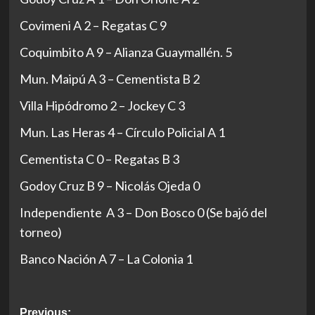
Covimeni A 2 – Regatas C 9
Coquimbito A 9 – Alianza Guaymallén. 5
Mun. Maipú A 3 – Cementista B 2
Villa Hipódromo 2 – Jockey C 3
Mun. Las Heras 4 – Círculo Policial A 1
Cementista C 0 – Regatas B 3
Godoy Cruz B 9 – Nicolás Ojeda 0
Independiente A 3 – Don Bosco 0 (Se bajó del
torneo)
Banco Nación A 7 – La Colonia 1
Post
Previous: