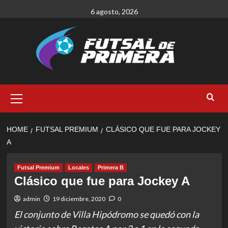
Skip
6 agosto, 2026
to
content
Primary
Menu
HOME
FUTSAL PREMIUM
CLÁSICO QUE FUE PARA JOCKEY
A
Futsal Premium
Locales
Primera B
Clásico que fue para Jockey A
admin
19 diciembre, 2020
0
El conjunto de Villa Hipódromo se quedó con la