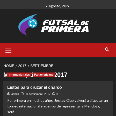
Skip
6 agosto, 2026
to
content
Primary
Menu
HOME
2017
SEPTIEMBRE
Mes:
septiembre 2017
Internacionales
Panamericano
Listos para cruzar el charco
admin
30 septiembre, 2017
0
Por primera en muchos años, Jockey Club volverá a disputar un
torneo internacional y además de representar a Mendoza,
será...