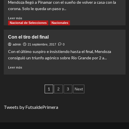
abajo
Mendoza llegó a Pinamar con el sueño de volver a casa con la
corona. Solo le queda un paso y...
Read
Leer más
more
Nacional de Selecciones
Nacionales
about
Más
Con el tiro del final
cerca
del
admin
21 septiembre, 2017
0
objetivo
Con el último suspiro e insistiendo hasta el final, Mendoza
consiguió un triunfo agónico sobre Río Grande por 2 a...
Read
Leer más
more
about
Con
Paginación
el
1
2
3
Next
tiro
de
del
final
entradas
Tweets by FutsaldePrimera