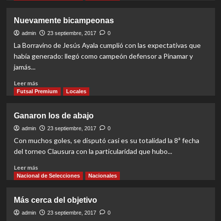
about
Simplemente
Nuevamente bicampeonas
las
mejores
admin
23 septiembre, 2017
0
La Borravino de Jesús Ayala cumplió con las expectativas que
había generado: llegó como campeón defensor a Pinamar y
jamás...
Read
Leer más
more
Futsal Premium
Locales
about
Nuevamente
Ganaron los de abajo
bicampeonas
admin
23 septiembre, 2017
0
Con muchos goles, se disputó casi es su totalidad la 8ª fecha
del torneo Clausura con la particularidad que hubo...
Read
Leer más
more
Nacional de Selecciones
Nacionales
about
Ganaron
Más cerca del objetivo
los
de
admin
23 septiembre, 2017
0