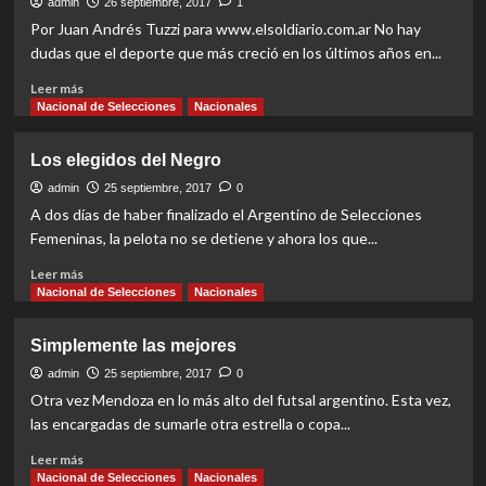
muchos?
admin
26 septiembre, 2017
1
Por Juan Andrés Tuzzi para www.elsoldiario.com.ar No hay
dudas que el deporte que más creció en los últimos años en...
Read
Leer más
more
Nacional de Selecciones
Nacionales
about
“Vivo
Los elegidos del Negro
y
respiro
admin
25 septiembre, 2017
0
fútbol
A dos días de haber finalizado el Argentino de Selecciones
todos
Femeninas, la pelota no se detiene y ahora los que...
los
días
Read
Leer más
de
more
Nacional de Selecciones
Nacionales
mi
about
vida”
Los
Simplemente las mejores
elegidos
del
admin
25 septiembre, 2017
0
Negro
Otra vez Mendoza en lo más alto del futsal argentino. Esta vez,
las encargadas de sumarle otra estrella o copa...
Read
Leer más
more
Nacional de Selecciones
Nacionales