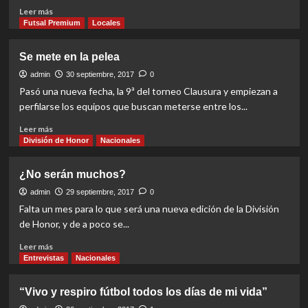
Read
Leer más
more
Futsal Premium
Locales
about
Listos
Se mete en la pelea
para
cruzar
admin
30 septiembre, 2017
0
el
Pasó una nueva fecha, la 9ª del torneo Clausura y empiezan a
charco
perfilarse los equipos que buscan meterse entre los...
Read
Leer más
more
División de Honor
Nacionales
about
Se
¿No serán muchos?
mete
en
admin
29 septiembre, 2017
0
la
Falta un mes para lo que será una nueva edición de la División
pelea
de Honor, y de a poco se...
Read
Leer más
more
Entrevistas
Nacionales
about
¿No
“Vivo y respiro fútbol todos los días de mi vida”
serán