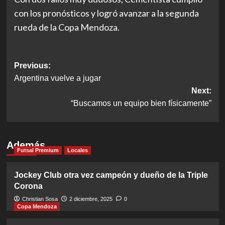
con los pronósticos y logró avanzar a la segunda
rueda de la Copa Mendoza.
Post
Previous:
Argentina vuelve a jugar
navigation
Next:
“Buscamos un equipo bien físicamente”
Además
Futsal Premium
Locales
Jockey Club otra vez campeón y dueño de la Triple
Corona
Christian Sosa
2 diciembre, 2025
0
Copa Mendoza