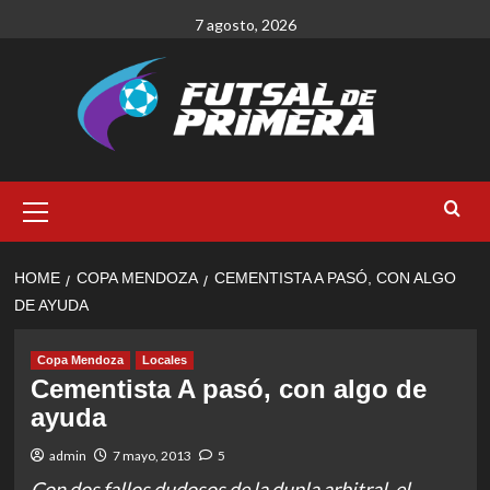
Skip
7 agosto, 2026
to
content
Primary
Menu
HOME
COPA MENDOZA
CEMENTISTA A PASÓ, CON ALGO
DE AYUDA
Copa Mendoza
Locales
Cementista A pasó, con algo de
ayuda
admin
7 mayo, 2013
5
Con dos fallos dudosos de la dupla arbitral, el