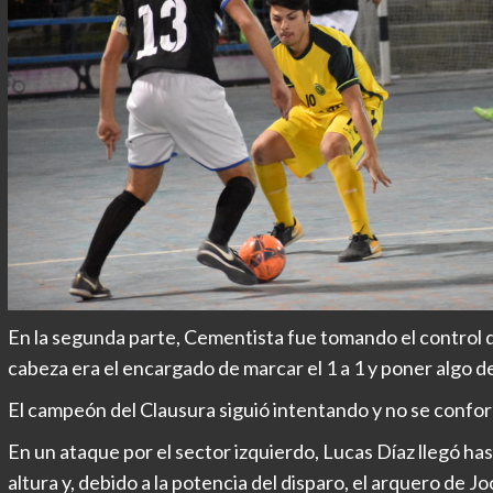
En la segunda parte, Cementista fue tomando el control de 
cabeza era el encargado de marcar el 1 a 1 y poner algo de
El campeón del Clausura siguió intentando y no se confo
En un ataque por el sector izquierdo, Lucas Díaz llegó ha
altura y, debido a la potencia del disparo, el arquero de J