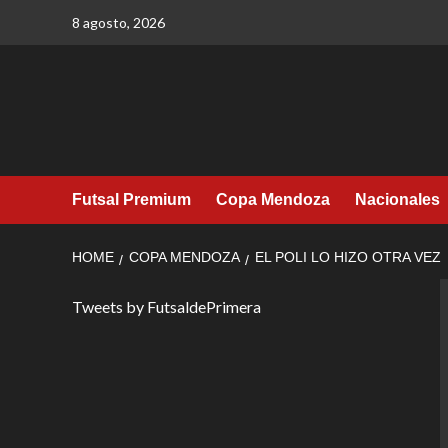
Skip
8 agosto, 2026
to
content
Futsal Premium
Copa Mendoza
Nacionales
HOME
COPA MENDOZA
EL POLI LO HIZO OTRA VEZ
Tweets by FutsaldePrimera