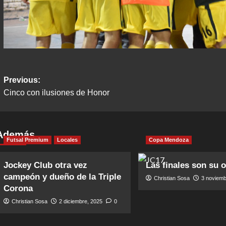
Post
Previous:
Cinco con ilusiones de Honor
navigation
Además
Futsal Premium
Locales
Copa Mendoza
Jockey Club otra vez
Las finales son su 
campeón y dueño de la Triple
Christian Sosa
3 noviemb
Corona
Christian Sosa
2 diciembre, 2025
0