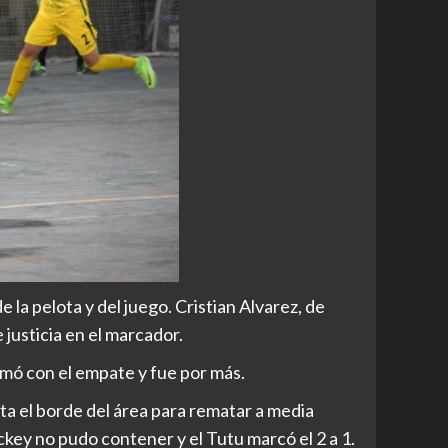
la pelota y del juego. Cristian Alvarez, de
 justicia en el marcador.
rmó con el empate y fue por más.
sta el borde del área para rematar a media
ockey no pudo contener y el Tutu marcó el 2 a 1.