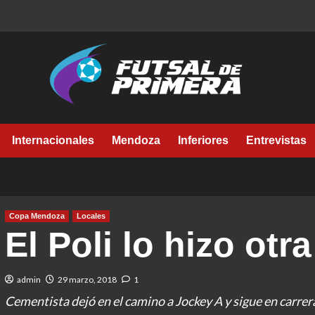
Internacionales
Mendoza
Inferiores
Entrevistas
Copa Mendoza
Locales
El Poli lo hizo otr
admin
29 marzo, 2018
1
Cementista dejó en el camino a Jockey A y sigue en carre