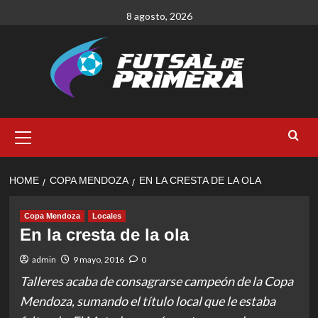
Skip
8 agosto, 2026
to
content
Primary
Menu
HOME
COPA MENDOZA
EN LA CRESTA DE LA OLA
Copa Mendoza
Locales
En la cresta de la ola
admin
9 mayo, 2016
0
Talleres acaba de consagrarse campeón de la Copa
Mendoza, sumando el título local que le estaba