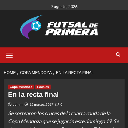
Skip
7 agosto, 2026
to
content
Primary
Menu
HOME
COPA MENDOZA
EN LA RECTA FINAL
Copa Mendoza
Locales
En la recta final
admin
15 marzo, 2017
0
Se sortearon los cruces de la cuarta ronda de la
Copa Mendoza que se jugarán este domingo 19. Se