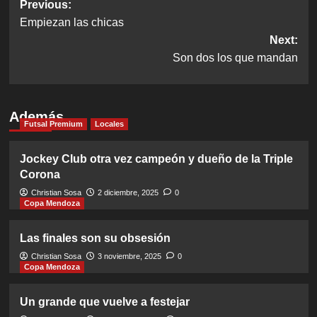
Post
Previous:
Empiezan las chicas
navigation
Next:
Son dos los que mandan
Además
Futsal Premium
Locales
Jockey Club otra vez campeón y dueño de la Triple
Corona
Christian Sosa
2 diciembre, 2025
0
Copa Mendoza
Las finales son su obsesión
Christian Sosa
3 noviembre, 2025
0
Copa Mendoza
Un grande que vuelve a festejar