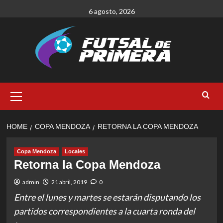
Skip
6 agosto, 2026
to
content
Primary
Menu
HOME
COPA MENDOZA
RETORNA LA COPA MENDOZA
Copa Mendoza
Locales
Retorna la Copa Mendoza
admin
21 abril, 2019
0
Entre el lunes y martes se estarán disputando los
partidos correspondientes a la cuarta ronda del