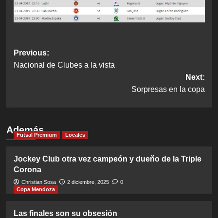
Post
Previous:
Nacional de Clubes a la vista
navigation
Next:
Sorpresas en la copa
Además
Futsal Premium
Locales
Jockey Club otra vez campeón y dueño de la Triple
Corona
Christian Sosa
2 diciembre, 2025
0
Copa Mendoza
Las finales son su obsesión