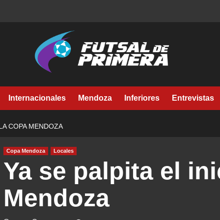
Internacionales
Mendoza
Inferiores
Entrevistas
E LA COPA MENDOZA
Copa Mendoza
Locales
Ya se palpita el in
Mendoza