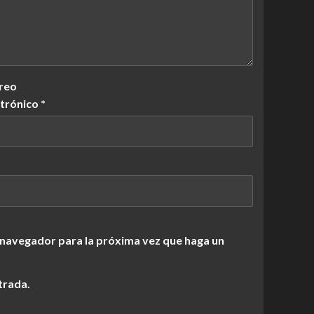
reo
ctrónico
*
 navegador para la próxima vez que haga un
trada.