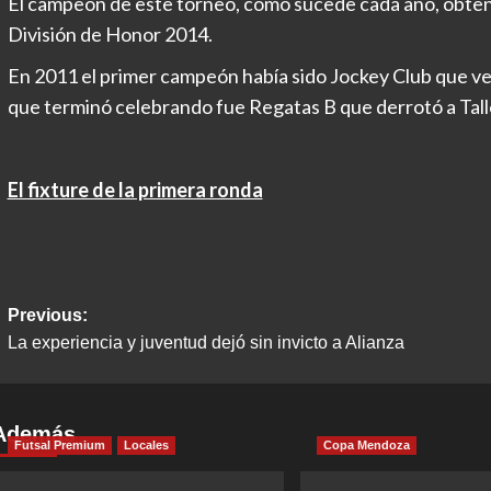
El campeón de este torneo, como sucede cada año, obtendr
División de Honor 2014.
En 2011 el primer campeón había sido Jockey Club que venci
que terminó celebrando fue Regatas B que derrotó a Tall
El fixture de la primera ronda
Post
Previous:
La experiencia y juventud dejó sin invicto a Alianza
navigation
Además
Futsal Premium
Locales
Copa Mendoza