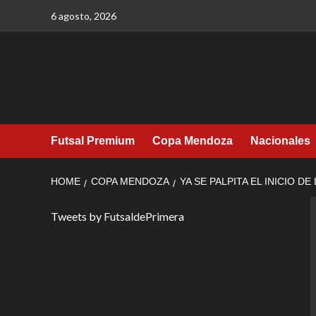
Skip
6 agosto, 2026
to
content
Futsal Premium
Copa Mendoza
Nacionales
HOME
COPA MENDOZA
YA SE PALPITA EL INICIO D
Tweets by FutsaldePrimera