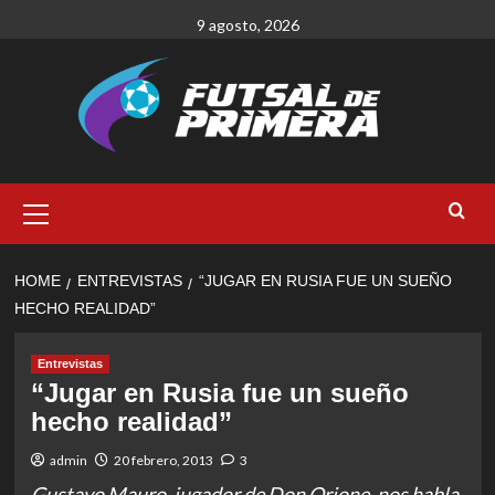
Skip
9 agosto, 2026
to
content
Primary
Menu
HOME
ENTREVISTAS
“JUGAR EN RUSIA FUE UN SUEÑO
HECHO REALIDAD”
Entrevistas
“Jugar en Rusia fue un sueño
hecho realidad”
admin
20 febrero, 2013
3
Gustavo Mauro, jugador de Don Orione, nos habla