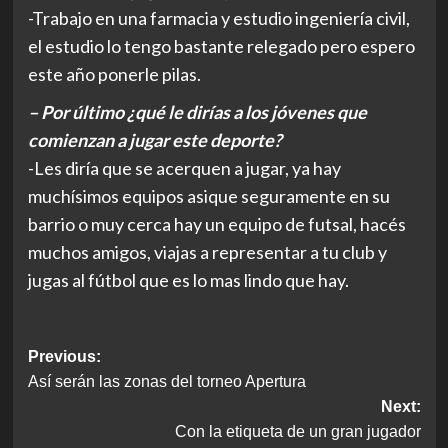
-Trabajo en una farmacia y estudio ingeniería civil,
el estudio lo tengo bastante relegado pero espero
este año ponerle pilas.
– Por último ¿qué le dirías a los jóvenes que
comienzan a jugar este deporte?
-Les diría que se acerquen a jugar, ya hay
muchísimos equipos asique seguramente en su
barrio o muy cerca hay un equipo de futsal, hacés
muchos amigos, viajas a representar a tu club y
jugas al fútbol que es lo mas lindo que hay.
Post
Previous:
Así serán las zonas del torneo Apertura
navigation
Next:
Con la etiqueta de un gran jugador