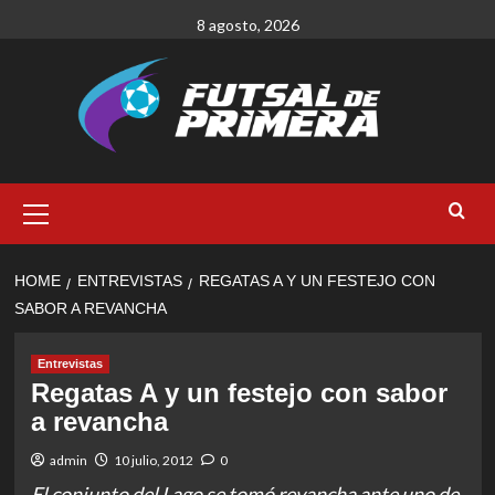
Skip
8 agosto, 2026
to
content
Primary
Menu
HOME
ENTREVISTAS
REGATAS A Y UN FESTEJO CON
SABOR A REVANCHA
Entrevistas
Regatas A y un festejo con sabor
a revancha
admin
10 julio, 2012
0
El conjunto del Lago se tomó revancha ante uno de