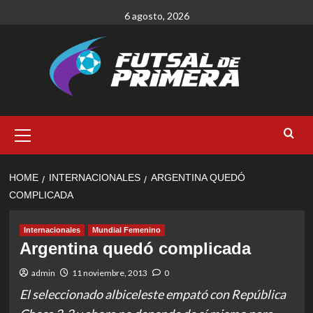
Skip
6 agosto, 2026
to
content
Primary
Menu
HOME
INTERNACIONALES
ARGENTINA QUEDÓ
COMPLICADA
Internacionales
Mundial Femenino
Argentina quedó complicada
admin
11 noviembre, 2013
0
El seleccionado albiceleste empató con República