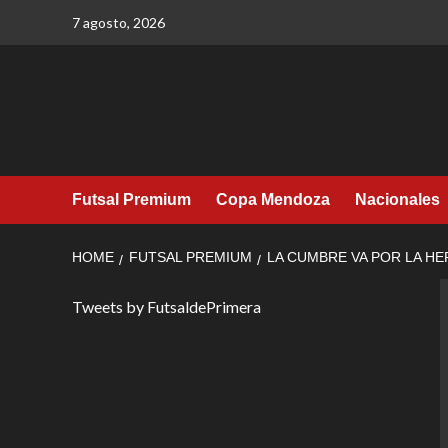
Skip
7 agosto, 2026
to
content
Futsal Premium
Copa Mendoza
Nacionales
HOME
FUTSAL PREMIUM
LA CUMBRE VA POR LA HE
Tweets by FutsaldePrimera