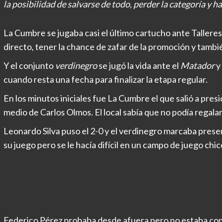
la posibilidad de salvarse de todo, perder la categoría y has
La Cumbre se jugaba casi el último cartucho ante Talleres 
directo, tener la chance de zafar de la promoción y también
Y el conjunto
verdinegro
se jugó la vida ante el
Matador
y 
cuando resta una fecha para finalizar la etapa regular.
En los minutos iniciales fue La Cumbre el que salió a presio
medio de Carlos Olmos. El local sabía que no podía regalar
Leonardo Silva puso el 2-0 y el verdinegro marcaba prese
su juego pero se le hacía difícil en un campo de juego chic
Federico Pérez probaba desde afuera pero no estaba con 