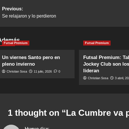
Post
Previous:
Se relajaron y lo perdieron
navigation
Además
Futsal Premium
Futsal Premium
Un viernes Santo pero en
Futsal Premium: Tal
pleno invierno
Jockey Club son lo
lideran
Christian Sosa
11 julio, 2026
0
Christian Sosa
3 abril, 2
1 thought on “
La Cumbre va p
Huevo
dice: