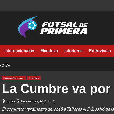
Internacionales
Mendoza
Inferiores
Entrevistas
ROICA
Futsal Premium
Locales
La Cumbre va por 
admin
9 noviembre, 2013
1
El conjunto verdinegro derrotó a Talleres A 5-2, salió de la