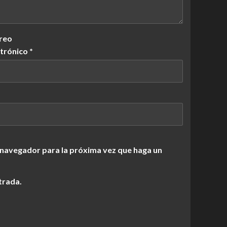
reo
ctrónico
*
 navegador para la próxima vez que haga un
trada.