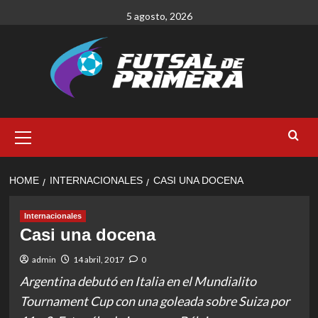
Skip
5 agosto, 2026
to
content
Primary
Menu
HOME
INTERNACIONALES
CASI UNA DOCENA
Internacionales
Casi una docena
admin
14 abril, 2017
0
Argentina debutó en Italia en el Mundialito
Tournament Cup con una goleada sobre Suiza por