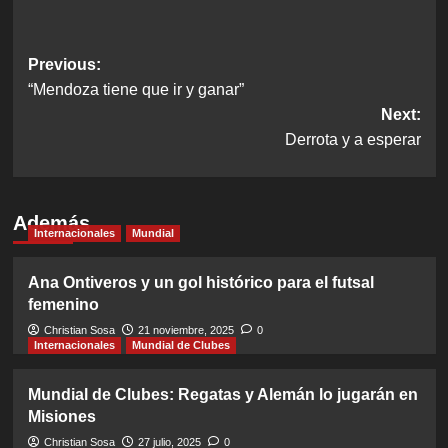
Post
Previous:
“Mendoza tiene que ir y ganar”
navigation
Next:
Derrota y a esperar
Además
Internacionales
Mundial
Ana Ontiveros y un gol histórico para el futsal
femenino
Christian Sosa
21 noviembre, 2025
0
Internacionales
Mundial de Clubes
Mundial de Clubes: Regatas y Alemán lo jugarán en
Misiones
Christian Sosa
27 julio, 2025
0