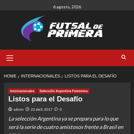
Skip
6 agosto, 2026
to
content
Primary
Menu
HOME
INTERNACIONALES
LISTOS PARA EL DESAFÍO
Internacionales
Selección Argentina Femenina
Listos para el Desafío
admin
22 abril, 2017
0
La selección Argentina ya se prepara para lo que
será la serie de cuatro amistosos frente a Brasil en