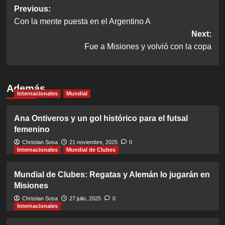
Post
Previous:
Con la mente puesta en el Argentino A
navigation
Next:
Fue a Misiones y volvió con la copa
Además
Internacionales
Mundial
Ana Ontiveros y un gol histórico para el futsal
femenino
Christian Sosa
21 noviembre, 2025
0
Internacionales
Mundial de Clubes
Mundial de Clubes: Regatas y Alemán lo jugarán en
Misiones
Christian Sosa
27 julio, 2025
0
Internacionales