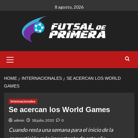
Skip
8 agosto, 2026
to
content
Primary
Menu
HOME
INTERNACIONALES
SE ACERCAN LOS WORLD
GAMES
Internacionales
Se acercan los World Games
admin
18 julio, 2013
0
Cuando resta una semana para el inicio de la