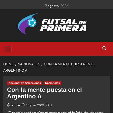
Skip
7 agosto, 2026
to
content
Primary
Menu
HOME
NACIONALES
CON LA MENTE PUESTA EN EL
ARGENTINO A
Nacional de Selecciones
Nacionales
Con la mente puesta en el
Argentino A
admin
15 julio, 2013
1
Cuando restan dos meses para el inicio del torneo,