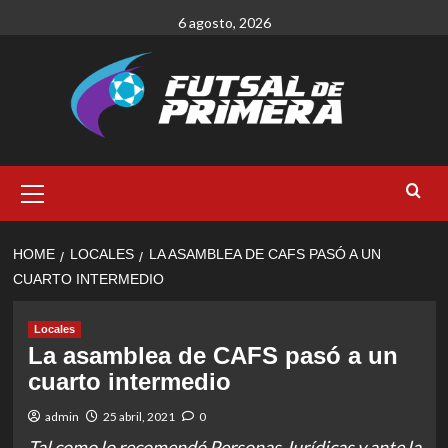
Skip
6 agosto, 2026
to
content
Primary
Menu
HOME
LOCALES
LA ASAMBLEA DE CAFS PASÓ A UN
CUARTO INTERMEDIO
Locales
La asamblea de CAFS pasó a un
cuarto intermedio
admin
25 abril, 2021
0
Tal como lo recomendó Personas Jurídicas y ante la