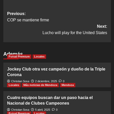
Post
Previous:
COP se mantiene firme
navigation
Next:
Lucho will play for the United States
Además
Futsal Premium
Locales
Jockey Club otra vez campeón y dueño de la Triple
Corona
Christian Sosa
2 diciembre, 2025
0
Locales
Más noticias de Mendoza
Mendoza
Cuatro equipos buscan dar un paso hacia el
Nacional de Clubes Campeones
Christian Sosa
5 abril, 2025
0
Futsal Premium
Locales