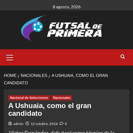
Skip
8 agosto, 2026
to
content
Primary
Menu
HOME
NACIONALES
A USHUAIA, COMO EL GRAN
CANDIDATO
Nacional de Selecciones
Nacionales
A Ushuaia, como el gran
candidato
admin
12 octubre, 2016
0
Víctor Fernández, debutará como técnico de la