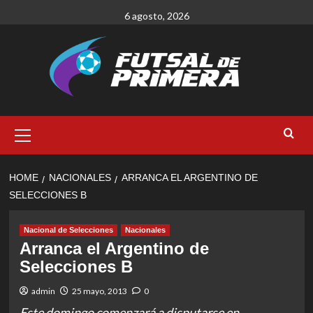
Skip
6 agosto, 2026
to
content
Primary
Menu
HOME
NACIONALES
ARRANCA EL ARGENTINO DE
SELECCIONES B
Nacional de Selecciones
Nacionales
Arranca el Argentino de
Selecciones B
admin
25 mayo, 2013
0
Este domingo comenzará a disputarse en