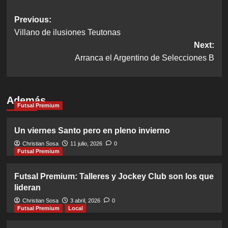
Post
Previous:
Villano de ilusiones Teutonas
navigation
Next:
Arranca el Argentino de Selecciones B
Además
Futsal Premium
Un viernes Santo pero en pleno invierno
Christian Sosa
11 julio, 2026
0
Futsal Premium
Futsal Premium: Talleres y Jockey Club son los que
lideran
Christian Sosa
3 abril, 2026
0
Futsal Premium
Local