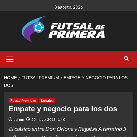
Skip
8 agosto, 2026
to
content
Primary
Menu
HOME
FUTSAL PREMIUM
EMPATE Y NEGOCIO PARA LOS
DOS
Futsal Premium
Locales
Empate y negocio para los dos
admin
25 mayo, 2013
0
El clásico entre Don Orione y Regatas A terminó 3