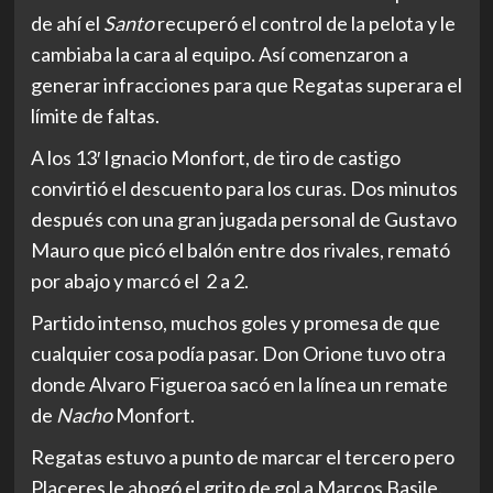
de ahí el
Santo
recuperó el control de la pelota y le
cambiaba la cara al equipo. Así comenzaron a
generar infracciones para que Regatas superara el
límite de faltas.
A los 13′ Ignacio Monfort, de tiro de castigo
convirtió el descuento para los curas. Dos minutos
después con una gran jugada personal de Gustavo
Mauro que picó el balón entre dos rivales, remató
por abajo y marcó el 2 a 2.
Partido intenso, muchos goles y promesa de que
cualquier cosa podía pasar. Don Orione tuvo otra
donde Alvaro Figueroa sacó en la línea un remate
de
Nacho
Monfort.
Regatas estuvo a punto de marcar el tercero pero
Placeres le ahogó el grito de gol a Marcos Basile.