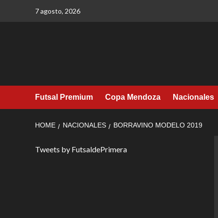
Skip
7 agosto, 2026
to
content
Futsal Premium
Copa Mendoza
Nacionales
HOME
NACIONALES
BORRAVINO MODELO 2019
Tweets by FutsaldePrimera