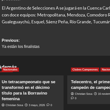
El Argentino de Selecciones A se jugará en la Cuenca Carb
con doce equipos: Metropolitana, Mendoza, Comodoro Ri
Gualeguaychú, Esquel, Sáenz Peña, Río Grande, Tucumán
Post
Previous:
Ya están los finalistas
navigation
Además
Nacionales
Clubes Campeones
Nacio
Un tetracampeonato que se
Telecentro, el prime
transformó en el décimo
campeón de campe
título para la Borravino
Christian Sosa
16 noviem
femenina
0
Christian Sosa
3 mayo, 2026
0