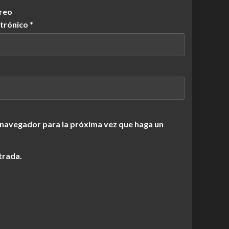
reo
ctrónico
*
 navegador para la próxima vez que haga un
trada.