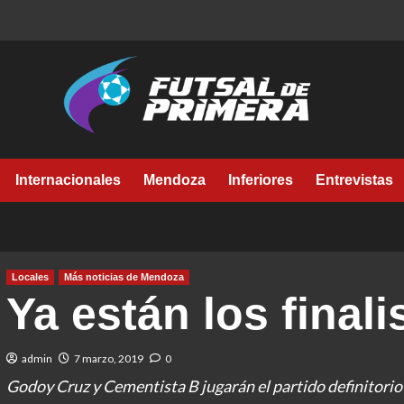
Internacionales
Mendoza
Inferiores
Entrevistas
Locales
Más noticias de Mendoza
Ya están los finali
admin
7 marzo, 2019
0
Godoy Cruz y Cementista B jugarán el partido definitori