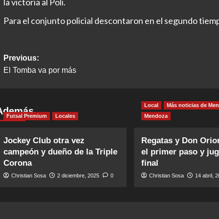
la victoria al Poli.
Para el conjunto policial descontaron en el segundo tiemp
Post
Previous:
El Tomba va por más
navigation
Local
Más noticias de Me
Además
Futsal Premium
Locales
Mendoza
Jockey Club otra vez
Regatas y Don Orio
campeón y dueño de la Triple
el primer paso y jug
Corona
final
Christian Sosa
2 diciembre, 2025
0
Christian Sosa
14 abril, 