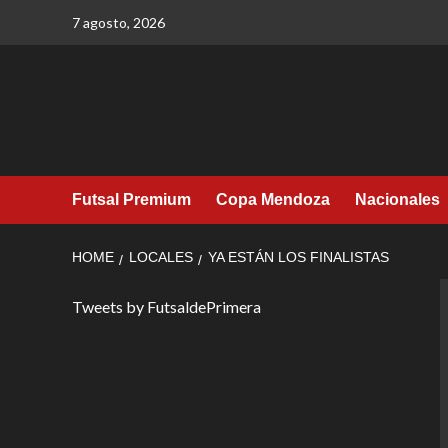
Skip
7 agosto, 2026
to
content
Futsal Premium
Copa Mendoza
Nacionales
HOME
LOCALES
YA ESTÁN LOS FINALISTAS
Tweets by FutsaldePrimera