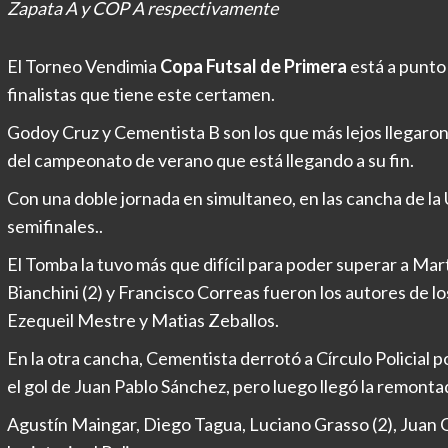
Zapata A y COP A respectivamente
El Torneo Vendimia
Copa Futsal de Primera
está a punto 
finalistas que tiene este certamen.
Godoy Cruz y Cementista B son los que más lejos llegaro
del campeonato de verano que está llegando a su fin.
Con una doble jornada en simultaneo, en las cancha de la
semifinales..
El Tomba la tuvo más que difícil para poder superar a Ma
Bianchini (2) y Francisco Correas fueron los autores de l
Ezequeil Mestre y Matias Zeballos.
En la otra cancha, Cementista derrotó a Círculo Policial p
el gol de Juan Pablo Sánchez, pero luego llegó la remonta
Agustín Maingar, Diego Tagua, Luciano Grasso (2), Juan Ga