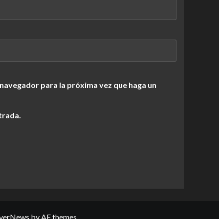
 navegador para la próxima vez que haga un
trada.
verNews
by AF themes.