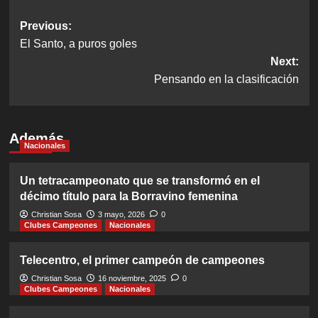
Post
Previous:
El Santo, a puros goles
navigation
Next:
Pensando en la clasificación
Además
Nacionales
Un tetracampeonato que se transformó en el
décimo título para la Borravino femenina
Christian Sosa
3 mayo, 2026
0
Clubes Campeones
Nacionales
Telecentro, el primer campeón de campeones
Christian Sosa
16 noviembre, 2025
0
Clubes Campeones
Nacionales