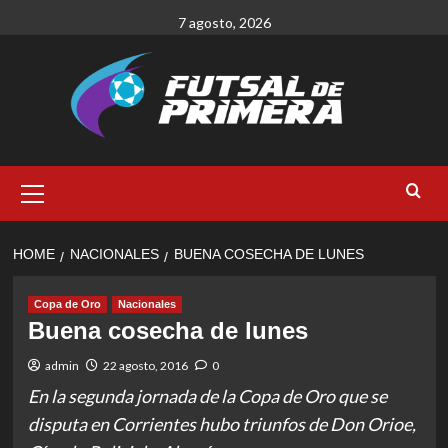
Skip
7 agosto, 2026
to
content
Primary
Menu
HOME
NACIONALES
BUENA COSECHA DE LUNES
Copa de Oro
Nacionales
Buena cosecha de lunes
admin
22 agosto, 2016
0
En la segunda jornada de la Copa de Oro que se
disputa en Corrientes hubo triunfos de Don Orioe,