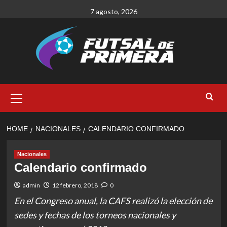
Skip
7 agosto, 2026
to
content
Primary
Menu
HOME
NACIONALES
CALENDARIO CONFIRMADO
Nacionales
Calendario confirmado
admin
12 febrero, 2018
0
En el Congreso anual, la CAFS realizó la elección de
sedes y fechas de los torneos nacionales y