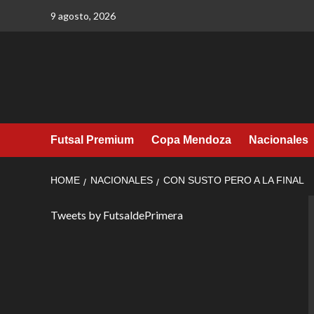
Skip
9 agosto, 2026
to
content
Futsal Premium
Copa Mendoza
Nacionales
HOME
NACIONALES
CON SUSTO PERO A LA FINAL
Tweets by FutsaldePrimera