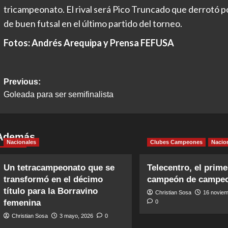
tricampeonato. El rival será Pico Truncado que derrotó p
de buen futsal en el último partido del torneo.
Fotos: Andrés Arequipa y Prensa FEFUSA
Post
Previous:
Goleada para ser semifinalista
navigation
Además
Nacionales
Clubes Campeones
Nacio
Un tetracampeonato que se
Telecentro, el prime
transformó en el décimo
campeón de campe
título para la Borravino
Christian Sosa
16 noviem
femenina
0
Christian Sosa
3 mayo, 2026
0