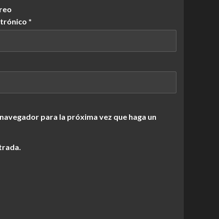
reo
ctrónico
*
 navegador para la próxima vez que haga un
trada.