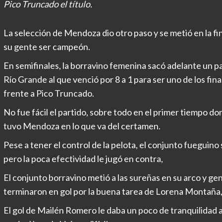
Pico Truncado el título.
La selección de Mendoza dio otro paso y se metió en la fi
su gente ser campeón.
En semifinales, la borravino femenina sacó adelante un p
Río Grande al que venció por 8 a 1 para ser uno de los final
frente a Pico Truncado.
No fue fácil el partido, sobre todo en el primer tiempo do
tuvo Mendoza en lo que va del certamen.
Pese a tener el control de la pelota, el conjunto fueguino s
pero la poca efectividad le jugó en contra,
El conjunto borravino metió a las sureñas en su arco y ge
terminaron en gol por la buena tarea de
Lorena Montaña, 
El gol de Mailén Romero le daba un poco de tranquilidad