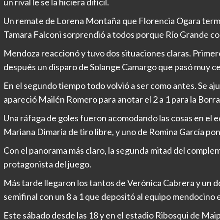
un rival le se la hiciera difícil.
Un remate de Lorena Montaña que Florencia Ogara termi
Tamara Falconi sorprendió a todos porque Río Grande co
Mendoza reaccionó y tuvo dos situaciones claras. Primer
después un disparo de Solange Camargo que pasó muy ce
En el segundo tiempo todo volvió a ser como antes. Se aju
apareció Mailén Romero para anotar el 2 a 1 para la Borra
Una ráfaga de goles fueron acomodando las cosas en el e
Mariana Dimaría de tiro libre, y uno de Romina García poní
Con el panorama más claro, la segunda mitad del complem
protagonista del juego.
Más tarde llegaron los tantos de Verónica Cabrera y un 
semifinal con un 8 a 1 que depositó al equipo mendocino 
Este sábado desde las 18 y en el estadio Ribosqui de Mai