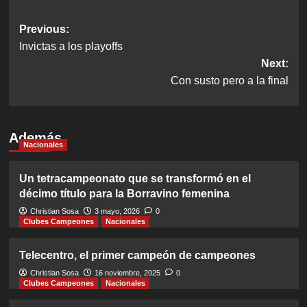
Post
Previous:
Invictas a los playoffs
navigation
Next:
Con susto pero a la final
Además
Nacionales
Un tetracampeonato que se transformó en el
décimo título para la Borravino femenina
Christian Sosa
3 mayo, 2026
0
Clubes Campeones
Nacionales
Telecentro, el primer campeón de campeones
Christian Sosa
16 noviembre, 2025
0
Clubes Campeones
Nacionales