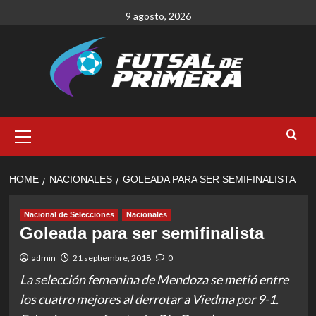
Skip
9 agosto, 2026
to
content
Primary
Menu
HOME
NACIONALES
GOLEADA PARA SER SEMIFINALISTA
Nacional de Selecciones
Nacionales
Goleada para ser semifinalista
admin
21 septiembre, 2018
0
La selección femenina de Mendoza se metió entre
los cuatro mejores al derrotar a Viedma por 9-1.