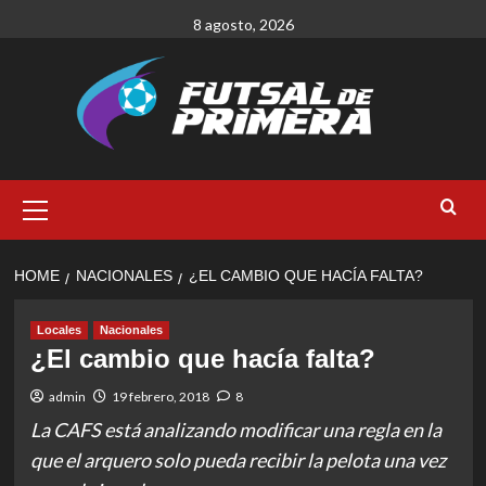
Skip
8 agosto, 2026
to
content
Primary
Menu
HOME
NACIONALES
¿EL CAMBIO QUE HACÍA FALTA?
Locales
Nacionales
¿El cambio que hacía falta?
admin
19 febrero, 2018
8
La CAFS está analizando modificar una regla en la
que el arquero solo pueda recibir la pelota una vez