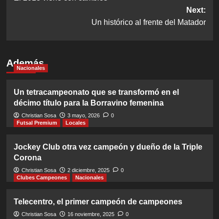
navigation
Next:
Un histórico al frente del Matador
Además
Nacionales
Un tetracampeonato que se transformó en el
décimo título para la Borravino femenina
Christian Sosa
3 mayo, 2026
0
Futsal Premium
Locales
Jockey Club otra vez campeón y dueño de la Triple
Corona
Christian Sosa
2 diciembre, 2025
0
Clubes Campeones
Nacionales
Telecentro, el primer campeón de campeones
Christian Sosa
16 noviembre, 2025
0