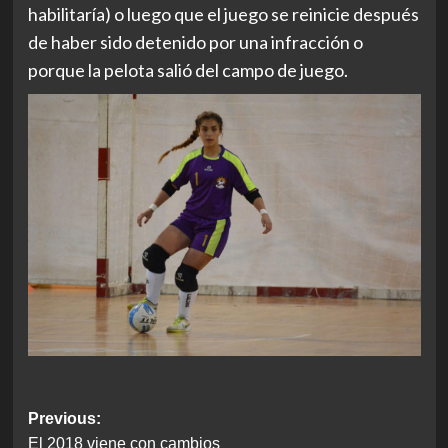
habilitaría) o luego que el juego se reinicie después
de haber sido detenido por una infracción o
porque la pelota salió del campo de juego.
Post
Previous:
El 2018 viene con cambios