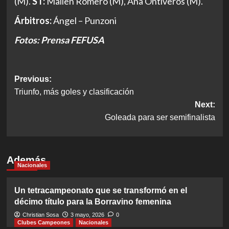
(M).
ST:
Mailen Romero (M), Ana Ontiveros (M).
Árbitros:
Ángel – Punzoni
Fotos: Prensa FEFUSA
Post
Previous:
Triunfo, más goles y clasificación
navigation
Next:
Goleada para ser semifinalista
Además
Nacionales
Un tetracampeonato que se transformó en el
décimo título para la Borravino femenina
Christian Sosa
3 mayo, 2026
0
Clubes Campeones
Nacionales