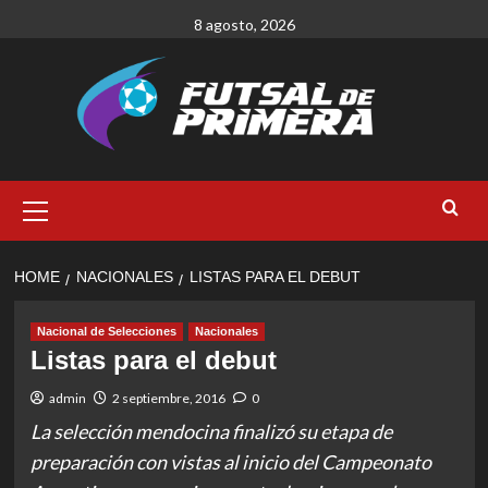
Skip
8 agosto, 2026
to
content
Primary
Menu
HOME
NACIONALES
LISTAS PARA EL DEBUT
Nacional de Selecciones
Nacionales
Listas para el debut
admin
2 septiembre, 2016
0
La selección mendocina finalizó su etapa de
preparación con vistas al inicio del Campeonato