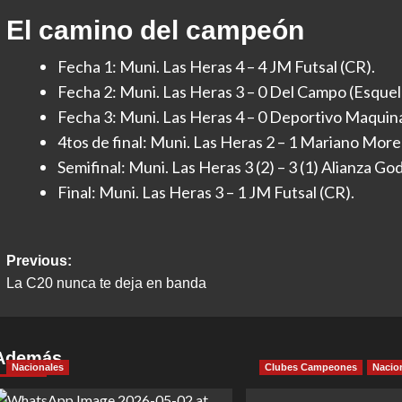
El camino del campeón
Fecha 1: Muni. Las Heras 4 – 4 JM Futsal (CR).
Fecha 2: Muni. Las Heras 3 – 0 Del Campo (Esquel
Fecha 3: Muni. Las Heras 4 – 0 Deportivo Maquina
4tos de final: Muni. Las Heras 2 – 1 Mariano More
Semifinal: Muni. Las Heras 3 (2) – 3 (1) Alianza Go
Final: Muni. Las Heras 3 – 1 JM Futsal (CR).
Post
Previous:
La C20 nunca te deja en banda
navigation
Además
Nacionales
Clubes Campeones
Nacio