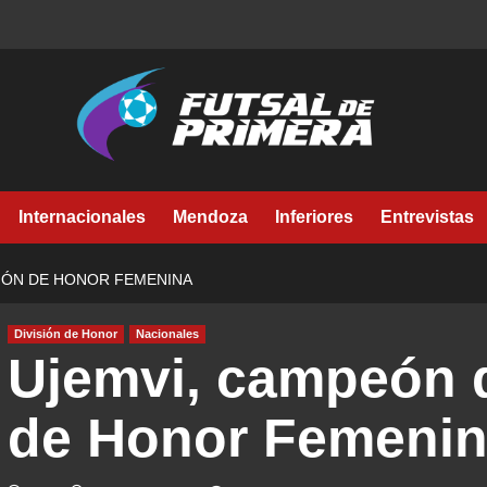
Internacionales
Mendoza
Inferiores
Entrevistas
SIÓN DE HONOR FEMENINA
División de Honor
Nacionales
Ujemvi, campeón d
de Honor Femeni