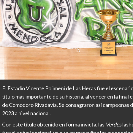
El Estadio Vicente Polimeni de Las Heras fue el escenario 
título más importante de su historia, al vencer en la final 
de Comodoro Rivadavia. Se consagraron así campeonas de
2023 a nivel nacional.
Con este título obtenido en forma invicta, las
Verdes
lash
futsal a nivel nacional, ya que en masculino los mendocino