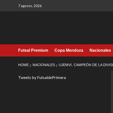
Skip
7 agosto, 2026
to
content
Futsal Premium
Copa Mendoza
Nacionales
HOME
NACIONALES
UJEMVI, CAMPEÓN DE LA DIVI
Tweets by FutsaldePrimera