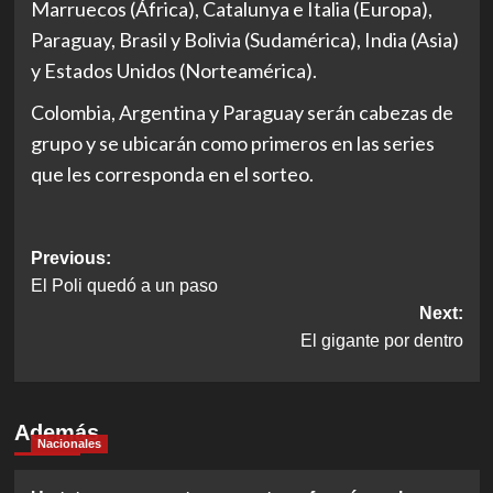
Marruecos (África), Catalunya e Italia (Europa),
Paraguay, Brasil y Bolivia (Sudamérica), India (Asia)
y Estados Unidos (Norteamérica).
Colombia, Argentina y Paraguay serán cabezas de
grupo y se ubicarán como primeros en las series
que les corresponda en el sorteo.
Post
Previous:
El Poli quedó a un paso
navigation
Next:
El gigante por dentro
Además
Nacionales