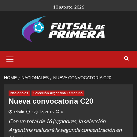
Skip
10 agosto, 2026
to
content
Primary
Menu
HOME
NACIONALES
NUEVA CONVOCATORIA C20
Nacionales
Selección Argentina Femenina
Nueva convocatoria C20
admin
17 julio, 2018
0
Con un total de 16 jugadores, la selección
Argentina realizará la segunda concentración en