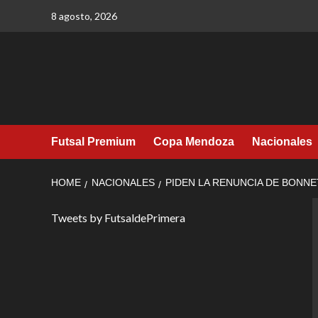
Skip
8 agosto, 2026
to
content
Futsal Premium
Copa Mendoza
Nacionales
HOME
NACIONALES
PIDEN LA RENUNCIA DE BONNE
Tweets by FutsaldePrimera