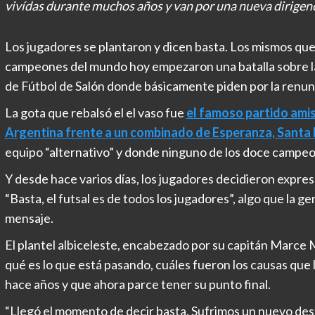
vivídas durante muchos años y van por una nueva dirigen
Los jugadores se plantaron y dicen basta. Los mismos que e
campeones del mundo hoy empezaron una batalla sobre l
de Fútbol de Salón donde básicamente piden por la renun
La gota que rebalsó el el vaso fue
el famoso partido ami
Argentina frente a un combinado de Esperanza, Santa 
equipo “alternativo” y donde ninguno de los doce campe
Y desde hace varios días, los jugadores decidieron expresa
“Basta, el futsal es de todos los jugadores”, algo que la g
mensaje.
El plantel albiceleste, encabezado por su capitán Marce 
qué es lo que está pasando, cuáles fueron los causas que 
hace años y que ahora parce tener su punto final.
“Llegó el momento de decir basta. Sufrimos un nuevo dest