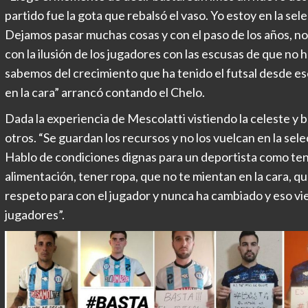
partido fue la gota que rebalsó el vaso. Yo estoy en la se
Dejamos pasar muchas cosas y con el paso de los años, n
con la ilusión de los jugadores con las escusas de que no
sabemos del crecimiento que ha tenido el futsal desde e
en la cara” arrancó contando el Chelo.
Dada la experiencia de Mescolatti vistiendo la celeste y 
otros. “Se guardan los recursos y no los vuelcan en la sel
Hablo de condiciones dignas para un deportista como te
alimentación, tener ropa, que no te mientan en la cara, qu
respeto para con el jugador y nunca ha cambiado y eso vie
jugadores”.