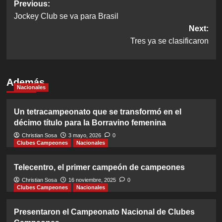
Post
Previous:
Jockey Club se va para Brasil
navigation
Next:
Tres ya se clasificaron
Además
Nacionales
Un tetracampeonato que se transformó en el
décimo título para la Borravino femenina
Christian Sosa
3 mayo, 2026
0
Clubes Campeones
Nacionales
Telecentro, el primer campeón de campeones
Christian Sosa
16 noviembre, 2025
0
Clubes Campeones
Nacionales
Presentaron el Campeonato Nacional de Clubes