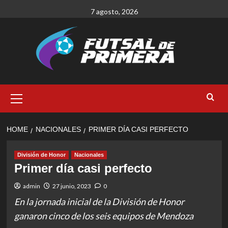
Skip
7 agosto, 2026
to
content
Primary
Menu
HOME
NACIONALES
PRIMER DÍA CASI PERFECTO
División de Honor
Nacionales
Primer día casi perfecto
admin
27 junio, 2023
0
En la jornada inicial de la División de Honor
ganaron cinco de los seis equipos de Mendoza