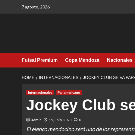
Skip
7 agosto, 2026
to
content
Futsal Premium
Copa Mendoza
Nacionales
HOME
INTERNACIONALES
JOCKEY CLUB SE VA PAR
Internacionales
Panamericano
Jockey Club se
admin
19 junio, 2023
0
El elenco mendocino será uno de los representa