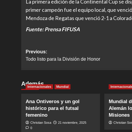
La primera edición de la Continental Cup se d
primer campeón fue el equipo local, que venció e
Mendoza de Regatas que venció 2-1 a Colorado
Fuente: Prensa FIFUSA
Post
Previous:
Todo listo para la División de Honor
navigation
Además
Internacionales
Mundial
Internacional
Ana Ontiveros y un gol
Mundial d
histórico para el futsal
Alemán lo
femenino
Misiones
Christian Sosa
21 noviembre, 2025
Christian So
0