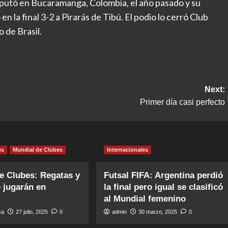
isputó en Bucaramanga, Colombia, el año pasado y su
n la final 3-2 a Pirarás de Tibú. El podio lo cerró Club
 de Brasil.
Next:
Primer día casi perfecto
es
Mundial de Clubes
Internacionales
e Clubes: Regatas y
Futsal FIFA: Argentina perdió
 jugarán en
la final pero igual se clasificó
al Mundial femenino
sa
27 julio, 2025
0
admin
30 marzo, 2025
0