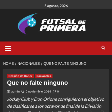
Skip
8 agosto, 2026
to
content
Primary
Menu
HOME
NACIONALES
QUE NO FALTE NINGUNO
División de Honor
Nacionales
Que no falte ninguno
admin
5 noviembre, 2014
0
Jockey Club y Don Orione consiguieron el objetivo
de clasificarse a los octavos de final de la División