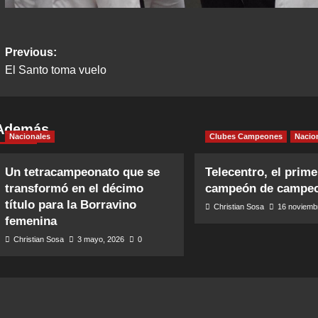
Post
Previous:
El Santo toma vuelo
navigation
Además
Nacionales
Clubes Campeones
Nacio
Un tetracampeonato que se
Telecentro, el prime
transformó en el décimo
campeón de campe
título para la Borravino
Christian Sosa
16 noviemb
femenina
Christian Sosa
3 mayo, 2026
0