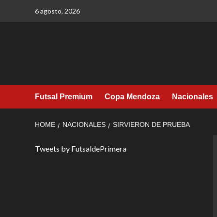
Skip
6 agosto, 2026
to
content
Futsal Premium
Copa Mendoza
Nacionales
HOME
NACIONALES
SIRVIERON DE PRUEBA
Tweets by FutsaldePrimera