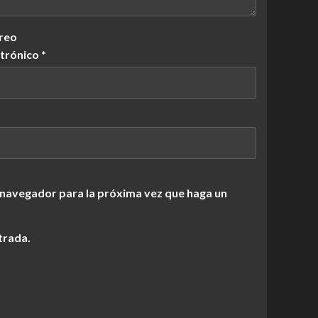
reo
ctrónico
*
 navegador para la próxima vez que haga un
trada.