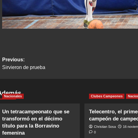
Post
Previous:
Sirvieron de prueba
navigation
Además
Nacionales
Clubes Campeones
Nacio
Un tetracampeonato que se
Telecentro, el prime
transformó en el décimo
campeón de campe
título para la Borravino
Christian Sosa
16 noviem
femenina
0