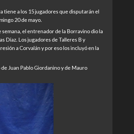
tiene a los 15 jugadores que disputarán el
omingo 20 de mayo.
e semana, el entrenador de la Borravino dio la
cas Díaz. Los jugadores de Talleres B y
ión a Corvalán y por eso los incluyó en la
do de Juan Pablo Giordanino y de Mauro