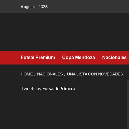
Skip
6 agosto, 2026
to
content
Futsal Premium
Copa Mendoza
Nacionales
HOME
NACIONALES
UNA LISTA CON NOVEDADES
Tweets by FutsaldePrimera