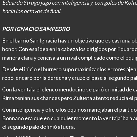
Eduardo Strugo jugó con inteligencia y, con goles de Kolte
hacia los octavos de final.
POR IGNACIO SAMPEDRO
En el barrio San Ignacio hay un objetivo que es casi una ob
honor. Con esa idea en la cabeza los dirigidos por Eduar
manera clara y concisa a un rival complicado como el equ
Desde el inicio el burrero supo maximizar los errores ajen
robó, encaró por la derecha y cruzó el pase al segundo pa
Con la ventaja el elenco mendocino se paró en mitad de c
Rima tenían sus chances pero Zulueta atento reducía el p
Con inteligencia y oficio los equinos manejaban el partido
Bonnano era que en cualquier momento la ventaja iba a au
el segundo palo definió afuera.