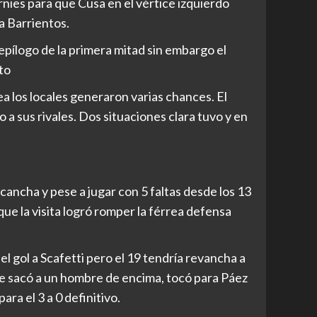
ornies para que Cusa en el vértice izquierdo
a Barrientos.
 epílogo de la primera mitad sin embargo el
to
 los locales generaron varias chances. El
 a sus rivales. Dos situaciones clara tuvo y en
ancha y pese a jugar con 5 faltas desde los 13
ue la visita logró romper la férrea defensa
el gol a Scafetti pero el 19 tendría revancha a
se sacó a un hombre de encima, tocó para Páez
ara el 3 a 0 definitivo.