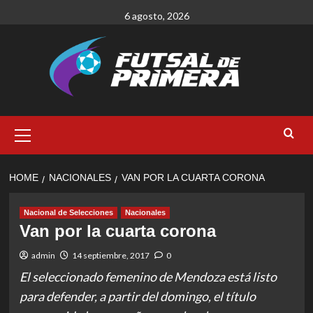
Skip
6 agosto, 2026
to
content
Primary
Menu
HOME
NACIONALES
VAN POR LA CUARTA CORONA
Nacional de Selecciones
Nacionales
Van por la cuarta corona
admin
14 septiembre, 2017
0
El seleccionado femenino de Mendoza está listo
para defender, a partir del domingo, el título