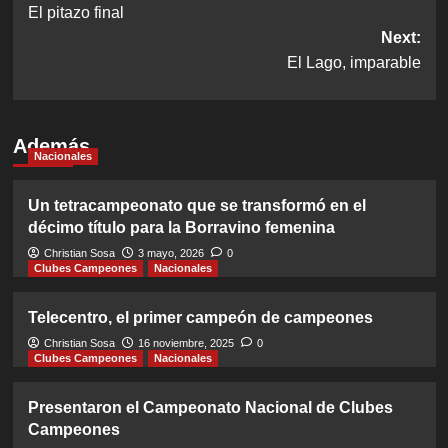
El pitazo final
navigation
Next:
El Lago, imparable
Además
Nacionales
Un tetracampeonato que se transformó en el
décimo título para la Borravino femenina
Christian Sosa
3 mayo, 2026
0
Clubes Campeones
Nacionales
Telecentro, el primer campeón de campeones
Christian Sosa
16 noviembre, 2025
0
Clubes Campeones
Nacionales
Presentaron el Campeonato Nacional de Clubes
Campeones