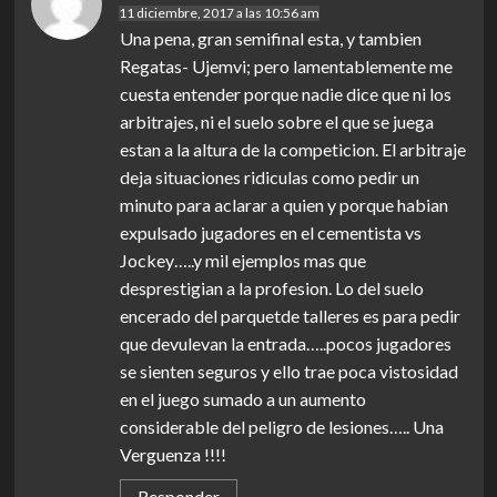
11 diciembre, 2017 a las 10:56 am
Una pena, gran semifinal esta, y tambien
Regatas- Ujemvi; pero lamentablemente me
cuesta entender porque nadie dice que ni los
arbitrajes, ni el suelo sobre el que se juega
estan a la altura de la competicion. El arbitraje
deja situaciones ridiculas como pedir un
minuto para aclarar a quien y porque habian
expulsado jugadores en el cementista vs
Jockey…..y mil ejemplos mas que
desprestigian a la profesion. Lo del suelo
encerado del parquetde talleres es para pedir
que devulevan la entrada…..pocos jugadores
se sienten seguros y ello trae poca vistosidad
en el juego sumado a un aumento
considerable del peligro de lesiones….. Una
Verguenza !!!!
Responder