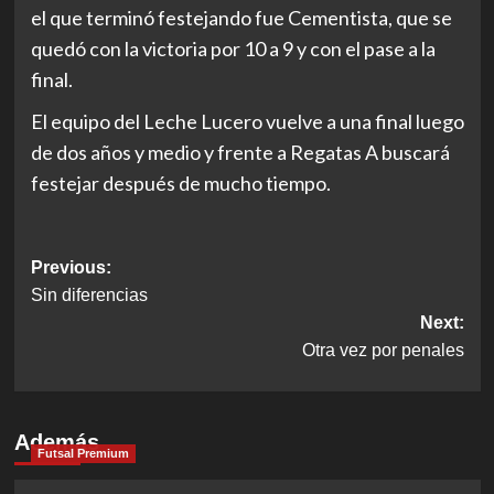
el que terminó festejando fue Cementista, que se
quedó con la victoria por 10 a 9 y con el pase a la
final.
El equipo del Leche Lucero vuelve a una final luego
de dos años y medio y frente a Regatas A buscará
festejar después de mucho tiempo.
Post
Previous:
Sin diferencias
navigation
Next:
Otra vez por penales
Además
Futsal Premium