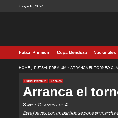
Skip
6 agosto, 2026
to
content
Futsal Premium
Copa Mendoza
Nacionales
HOME
FUTSAL PREMIUM
ARRANCA EL TORNEO CL
Futsal Premium
Locales
Arranca el tor
admin
8 agosto, 2022
0
Este jueves, con un partido se pone en marcha 