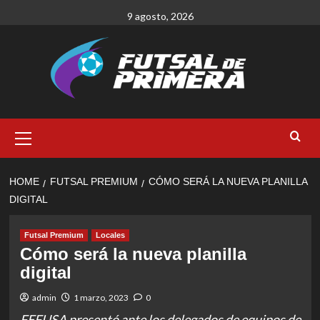
Skip
9 agosto, 2026
to
content
Primary
Menu
HOME
FUTSAL PREMIUM
CÓMO SERÁ LA NUEVA PLANILLA
DIGITAL
Futsal Premium
Locales
Cómo será la nueva planilla
digital
admin
1 marzo, 2023
0
FEFUSA presentó ante los delegados de equipos de