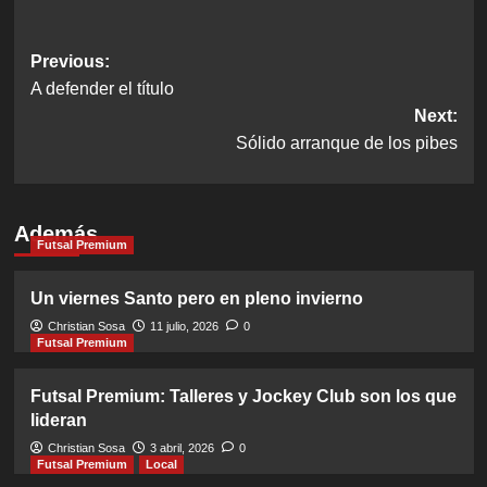
Post
Previous:
A defender el título
navigation
Next:
Sólido arranque de los pibes
Además
Futsal Premium
Un viernes Santo pero en pleno invierno
Christian Sosa
11 julio, 2026
0
Futsal Premium
Futsal Premium: Talleres y Jockey Club son los que
lideran
Christian Sosa
3 abril, 2026
0
Futsal Premium
Local