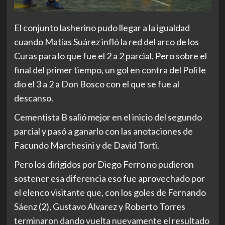
El conjunto lasherino pudo llegar a la igualdad
cuando Matías Suárez infló la red del arco de los
Curas para lo que fue el 2 a 2 parcial. Pero sobre el
final del primer tiempo, un gol en contra del Poli le
dio el 3 a 2 a Don Bosco con el que se fue al
descanso.
Cementista B salió mejor en el inicio del segundo
parcial y pasó a ganarlo con las anotaciones de
Facundo Marchesini y de David Torti.
Pero los dirigidos por Diego Ferro no pudieron
sostener esa diferencia eso fue aprovechado por
el elenco visitante que, con los goles de Fernando
Sáenz (2), Gustavo Alvarez y Roberto Torres
terminaron dando vuelta nuevamente el resultado