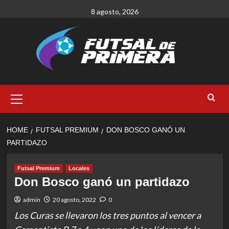
Skip
8 agosto, 2026
to
content
Primary
Menu
HOME
FUTSAL PREMIUM
DON BOSCO GANÓ UN
PARTIDAZO
Futsal Premium
Locales
Don Bosco ganó un partidazo
admin
20 agosto, 2022
0
Los Curas se llevaron los tres puntos al vencer a