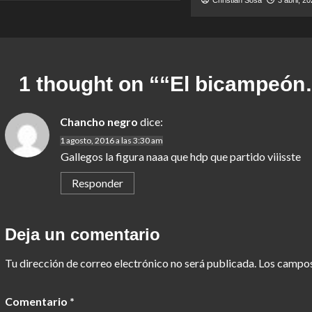
Christian Sosa
3 abril, 2
1 thought on “
“El bicampeón
Chancho negro
dice:
1 agosto, 2016 a las 3:30 am
Gallegos la figura naaa que hdp que partido viiisste
Responder
Deja un comentario
Tu dirección de correo electrónico no será publicada.
Los campos
Comentario
*