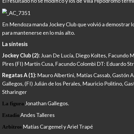
El resultado no se modificó y los de Villa Hipódromo term
En Mendoza manda Jockey Club que volvió a demostrar lo 
para mantenerse en lo más alto.
La síntesis
Jockey Club (2):
Juan De Lucía, Diego Koltes, Facundo Mi
Pires (FI) Martín Cusa, Facundo Colombi DT: Eduardo St
Regatas A (1):
Mauro Albertini, Matías Cassab, Gastón A
Gallegos, (FI) Julián de los Perales, Mauricio Politino, G
Stharinger
Jonathan Gallegos.
La figura
Andes Talleres
Estadio
Matías Cargemel y Ariel Trapé
Arbitros