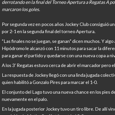
derrotando en la final del Torneo Apertura a Regatas A po
marcaron los goles.
Por segunda vez en pocos años Jockey Club consiguió un
por 2-1 en la segunda final del torneo Apertura.
“Las finales no se juegan, se ganan” dicen muchos. Y algo a
Hipódromo le alcanzó con 11 minutos para sacar la difere
para ganar el partido y quedarse con una nueva copa a nive
A los 3’ Regatas estuvo cerca de abrir el marcador pero e
La respuesta de Jockey llegó con una linda jugada colect
quien habilitó a Gonzalo Pires para marcar el 1-0.
El conjunto del Lago tuvo una nueva chance en los pies de 
nuevamente en el palo.
En la jugada posterior Jockey tuvo un tiro libre. De allí vin