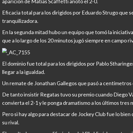
aparición de Matías Scaffetti anotó el 2-0.
Eficacia total para los dirigidos por Eduardo Strugo que 
tranquilizadora.
En la segunda mitad hubo un equipo que tomó la iniciativa
que a lo largo de los 20 minutos jugó siempre en campo riv
El dominio fue total para los dirigidos por Pablo Stharing
llegar a la igualdad.
Un remate de Jonathan Gallegos que pasó a centímetros d
De tanto insistir Regatas tuvo su premio cuando Diego Vá
convierta el 2-1 y le ponga dramatismo a los últimos tres 
Pero si hay algo para destacar de Jockey Club fue lo bien
su rival.