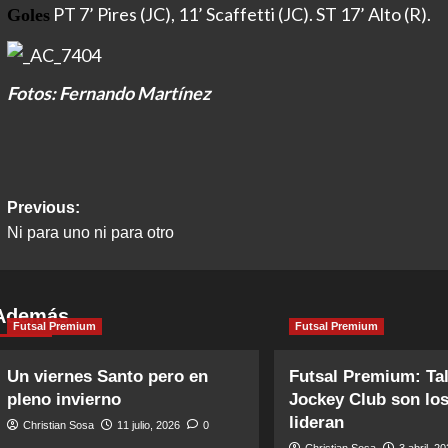
PT 7’ Pires (JC), 11’ Scaffetti (JC). ST 17’ Alto (R).
Goles
Fotos: Fernando Martínez
Post
Previous:
Ni para uno ni para otro
navigation
Además
Futsal Premium
Futsal Premium
Un viernes Santo pero en
Futsal Premium: Tal
pleno invierno
Jockey Club son lo
lideran
Christian Sosa
11 julio, 2026
0