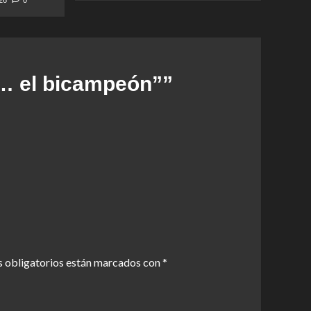
026
0
… el bicampeón”
”
 obligatorios están marcados con
*