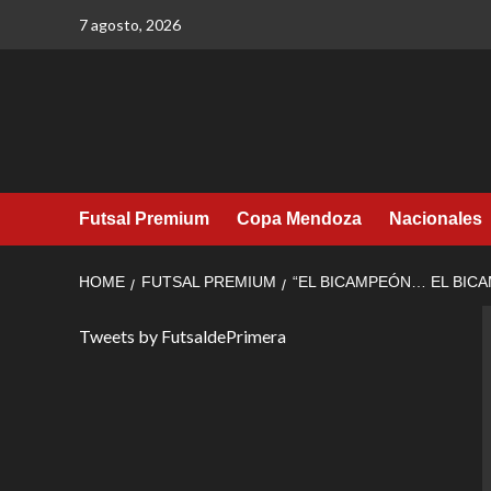
Skip
7 agosto, 2026
to
content
Futsal Premium
Copa Mendoza
Nacionales
HOME
FUTSAL PREMIUM
“EL BICAMPEÓN… EL BIC
Tweets by FutsaldePrimera