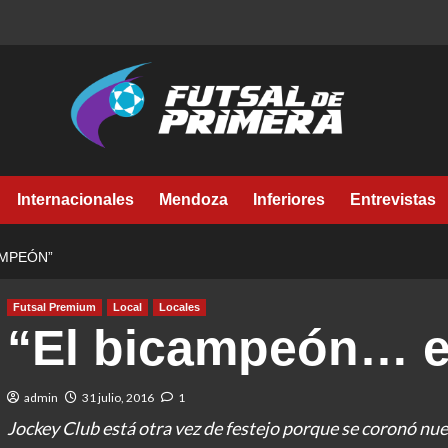
Internacionales
Mendoza
Inferiores
Entrevistas
AMPEÓN”
Futsal Premium
Local
Locales
“El bicampeón… e
admin
31 julio, 2016
1
Jockey Club está otra vez de festejo porque se coronó 